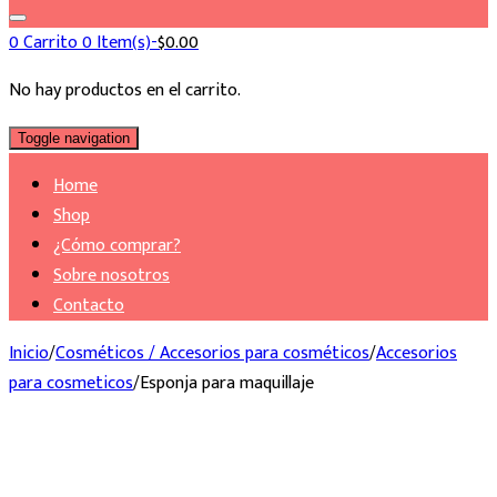
0
Carrito
0 Item(s)-
$
0.00
No hay productos en el carrito.
Toggle navigation
Home
Shop
¿Cómo comprar?
Sobre nosotros
Contacto
Inicio
/
Cosméticos / Accesorios para cosméticos
/
Accesorios
para cosmeticos
/
Esponja para maquillaje