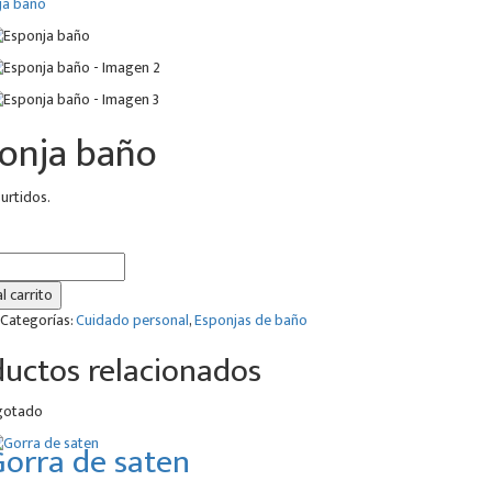
onja baño
urtidos.
l carrito
Categorías:
Cuidado personal
,
Esponjas de baño
uctos relacionados
gotado
orra de saten