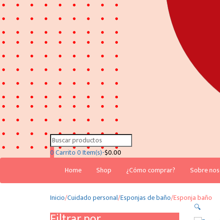
Search
for:
0
Carrito
0 Item(s)-
$
0.00
Home
Shop
¿Cómo comprar?
Sobre nos
Inicio
/
Cuidado personal
/
Esponjas de baño
/
Esponja baño
🔍
Filtrar por