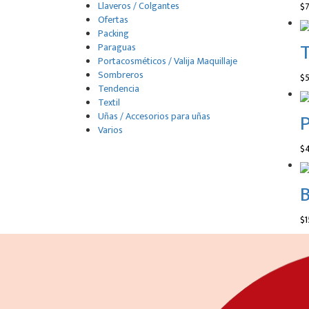
Llaveros / Colgantes
$
7
Ofertas
Packing
T
Paraguas
Portacosméticos / Valija Maquillaje
Sombreros
$
5
Tendencia
Textil
P
Uñas / Accesorios para uñas
Varios
$
$
1