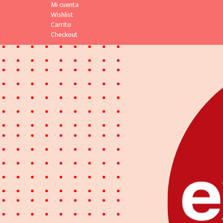
Skip
Skip
Mi cuenta
to
to
Wishlist
navigation
content
Carrito
Checkout