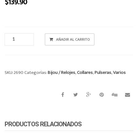
$
139.90
o
n
CUENTAS
AÑADIR AL CARRITO
CANTIDAD
SKU:
2690
Categorías:
Bijou / Relojes
,
Collares
,
Pulseras
,
Varios
PRODUCTOS RELACIONADOS