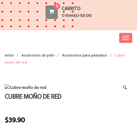
0
CARRITO
0 Item(s)-
$
0.00
T
o
g
Inicio
/
Accesorios de pelo
/
Accesorios para peinados
/
Cubre
g
moño de red
l
e
n
🔍
a
CUBRE MOÑO DE RED
v
i
g
$
39.90
a
t
i