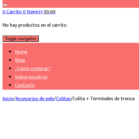
0
Carrito
0 Item(s)-
$
0.00
No hay productos en el carrito.
Toggle navigation
Home
Shop
¿Cómo comprar?
Sobre nosotros
Contacto
Inicio
/
Accesorios de pelo
/
Colitas
/
Colita + Terminales de trenza