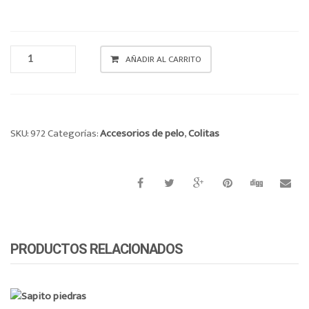
o
n
COLITA
AÑADIR AL CARRITO
LAZO
CANTIDAD
SKU:
972
Categorías:
Accesorios de pelo
,
Colitas
PRODUCTOS RELACIONADOS