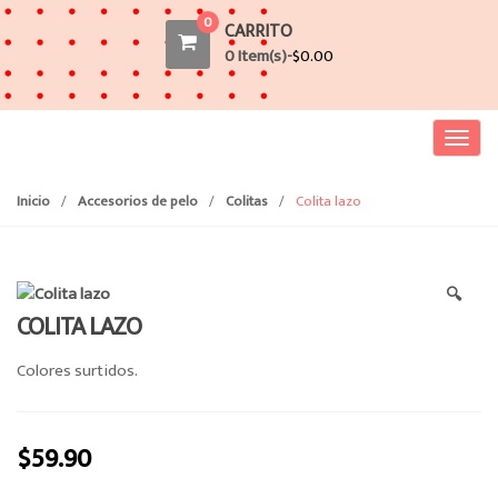
0
CARRITO
0 Item(s)-
$
0.00
T
o
g
Inicio
/
Accesorios de pelo
/
Colitas
/
Colita lazo
g
l
e
🔍
n
COLITA LAZO
a
v
Colores surtidos.
i
g
a
$
59.90
t
i