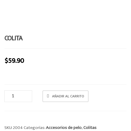
e
n
a
v
i
COLITA
g
a
t
$
59.90
i
o
n
COLITA
AÑADIR AL CARRITO
CANTIDAD
SKU:
2004
Categorías:
Accesorios de pelo
,
Colitas