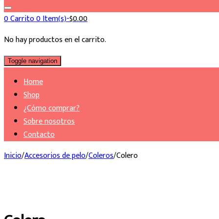
for:
0
Carrito
0 Item(s)-
$
0.00
No hay productos en el carrito.
Toggle navigation
Home
Shop
¿Cómo comprar?
Sobre nosotros
Contacto
Inicio
/
Accesorios de pelo
/
Coleros
/
Colero