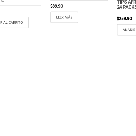
TIPS AF
$
39.90
24 PACK
LEER MÁS
$
259.90
R AL CARRITO
AÑADIR