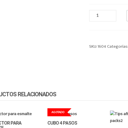
CINTITA
FOIL
PARA
UÑAS
CANTIDAD
SKU:
1604
Categorías
UCTOS RELACIONADOS
AGOTADO
CTOR PARA
CUBO 4 PASOS
TE