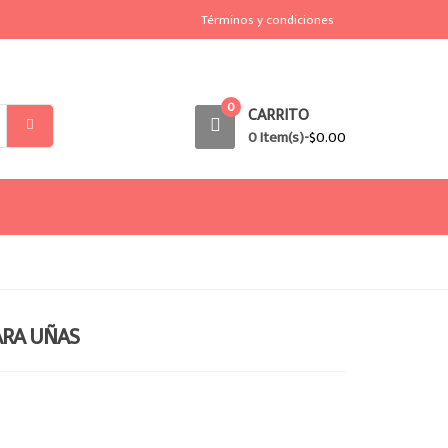
Términos y condiciones
0
CARRITO
0 Item(s)-
$
0.00
PARA UÑAS