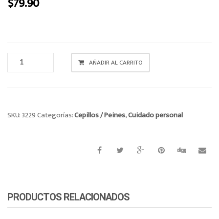
$
79.90
o
n
CEPILLO
AÑADIR AL CARRITO
CANTIDAD
SKU:
3229
Categorías:
Cepillos / Peines
,
Cuidado personal
PRODUCTOS RELACIONADOS