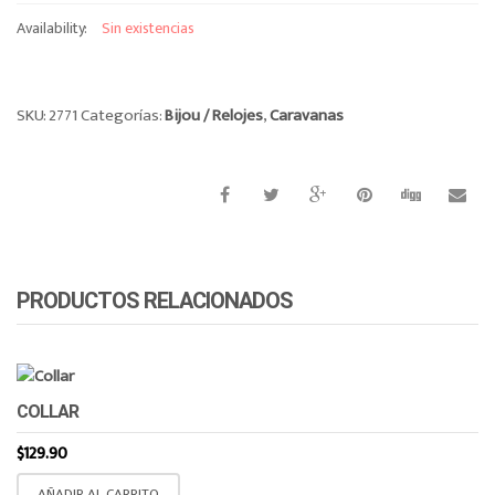
o
Availability:
Sin existencias
n
SKU:
2771
Categorías:
Bijou / Relojes
,
Caravanas
PRODUCTOS RELACIONADOS
COLLAR
$
129.90
AÑADIR AL CARRITO