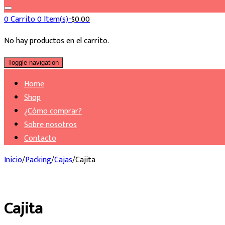
0
Carrito
0 Item(s)-
$
0.00
No hay productos en el carrito.
Toggle navigation
Home
Shop
¿Cómo comprar?
Sobre nosotros
Contacto
Inicio
/
Packing
/
Cajas
/
Cajita
Cajita