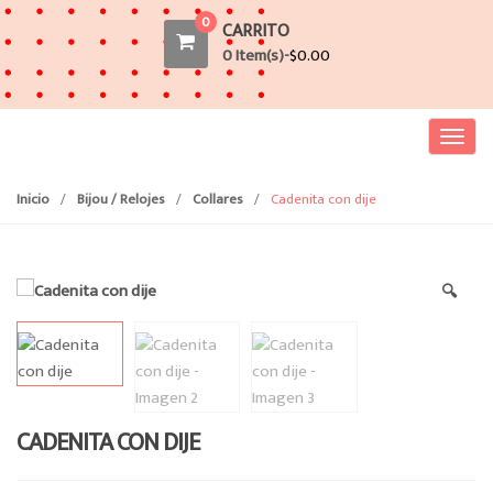
0
CARRITO
0 Item(s)-
$
0.00
T
o
g
Inicio
/
Bijou / Relojes
/
Collares
/
Cadenita con dije
g
l
e
🔍
n
a
v
i
g
a
CADENITA CON DIJE
t
i