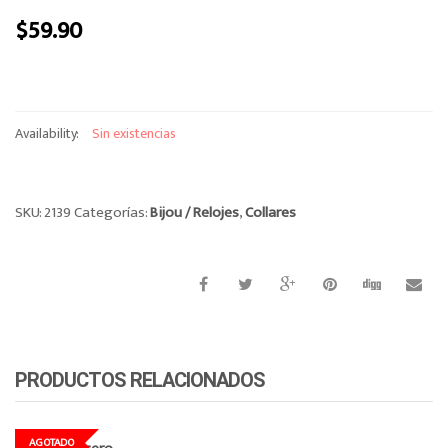
o
$
59.90
n
Availability:
Sin existencias
SKU:
2139
Categorías:
Bijou / Relojes
,
Collares
PRODUCTOS RELACIONADOS
AGOTADO