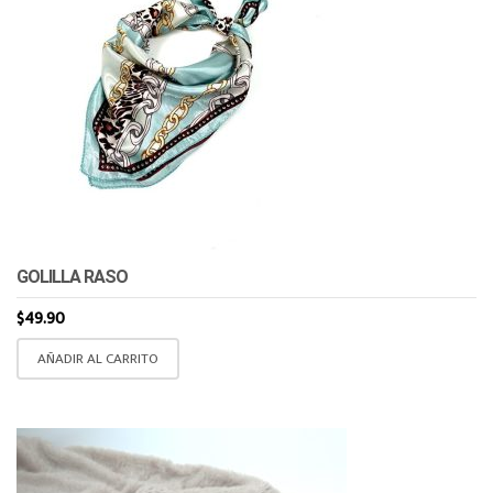
opciones
se
pueden
elegir
en
la
página
de
producto
GOLILLA RASO
$
49.90
AÑADIR AL CARRITO