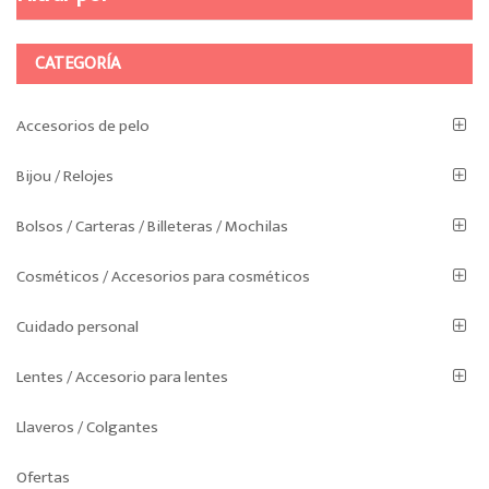
Las
opciones
se
CATEGORÍA
pueden
elegir
Accesorios de pelo
en
la
Bijou / Relojes
página
de
Bolsos / Carteras / Billeteras / Mochilas
producto
Cosméticos / Accesorios para cosméticos
Cuidado personal
Lentes / Accesorio para lentes
Llaveros / Colgantes
Ofertas