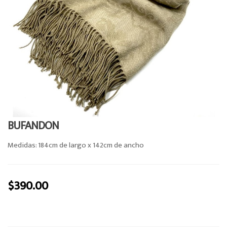
o
n
BUFANDON
Medidas: 184cm de largo x 142cm de ancho
$
390.00