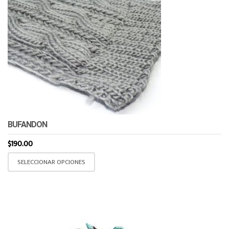
BUFANDON
$
190.00
Este
SELECCIONAR OPCIONES
producto
tiene
múltiples
variantes.
Las