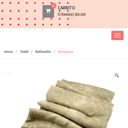
0
CARRITO
0 Item(s)-
$
0.00
T
o
g
Inicio
/
Textil
/
Bufandón
/
Bufandon
g
l
e
🔍
n
a
v
i
g
a
t
i