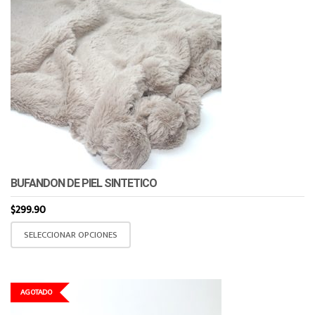
BUFANDON DE PIEL SINTETICO
$
299.90
Este
SELECCIONAR OPCIONES
producto
tiene
múltiples
AGOTADO
variantes.
Las