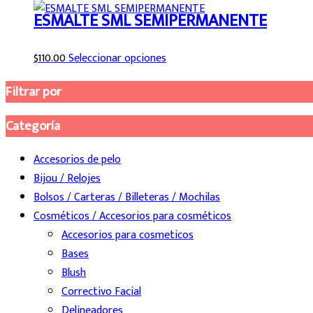
ESMALTE SML SEMIPERMANENTE
Este
$
110.00
Seleccionar opciones
producto
Filtrar por
tiene
múltiples
Categoría
variantes.
Las
Accesorios de pelo
opciones
Bijou / Relojes
se
Bolsos / Carteras / Billeteras / Mochilas
pueden
Cosméticos / Accesorios para cosméticos
elegir
Accesorios para cosmeticos
en
Bases
la
Blush
página
Correctivo Facial
de
Delineadores