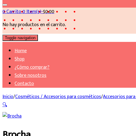
for:
0
Carrito
0 Item(s)-
$
0.00
No hay productos en el carrito.
Toggle navigation
Home
Shop
¿Cómo comprar?
Sobre nosotros
Contacto
Inicio
/
Cosméticos / Accesorios para cosméticos
/
Accesorios par
🔍
Brocha