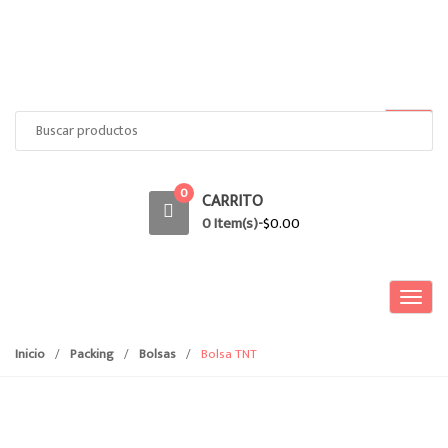
Search
for:
0
CARRITO
0 Item(s)-
$
0.00
T
o
g
Inicio
/
Packing
/
Bolsas
/
Bolsa TNT
g
l
e
n