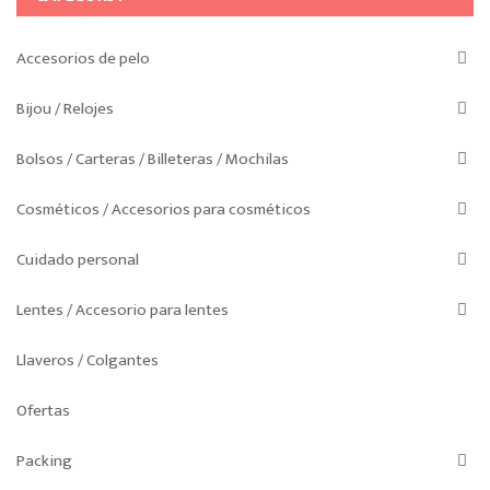
pueden
elegir
Accesorios de pelo
en
la
Bijou / Relojes
página
de
Bolsos / Carteras / Billeteras / Mochilas
producto
Cosméticos / Accesorios para cosméticos
Cuidado personal
Lentes / Accesorio para lentes
Llaveros / Colgantes
Ofertas
Packing