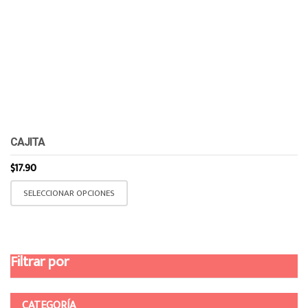
CAJITA
$
17.90
Este
SELECCIONAR OPCIONES
producto
tiene
múltiples
variantes.
Filtrar por
Las
opciones
se
CATEGORÍA