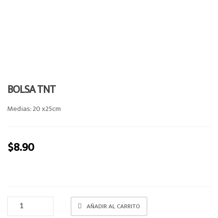
a
v
i
g
a
t
i
BOLSA TNT
o
n
Medias: 20 x25cm
$
8.90
BOLSA
AÑADIR AL CARRITO
TNT