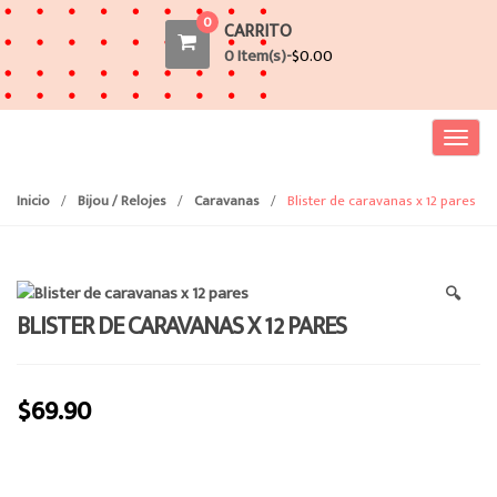
0
CARRITO
0 Item(s)-
$
0.00
T
o
g
Inicio
/
Bijou / Relojes
/
Caravanas
/
Blister de caravanas x 12 pares
g
l
e
🔍
n
BLISTER DE CARAVANAS X 12 PARES
a
v
i
$
69.90
g
a
t
i