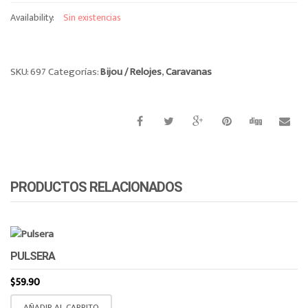
o
Availability:
Sin existencias
n
SKU:
697
Categorías:
Bijou / Relojes
,
Caravanas
PRODUCTOS RELACIONADOS
PULSERA
$
59.90
AÑADIR AL CARRITO