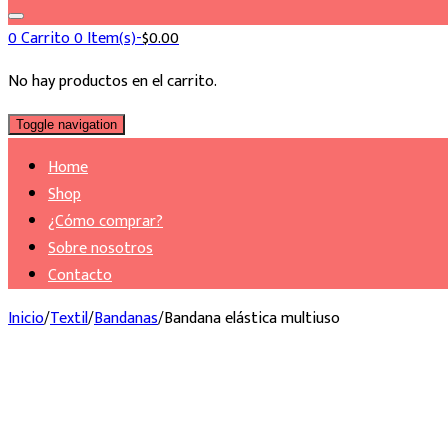
0
Carrito
0 Item(s)-
$
0.00
No hay productos en el carrito.
Toggle navigation
Home
Shop
¿Cómo comprar?
Sobre nosotros
Contacto
Inicio
/
Textil
/
Bandanas
/
Bandana elástica multiuso