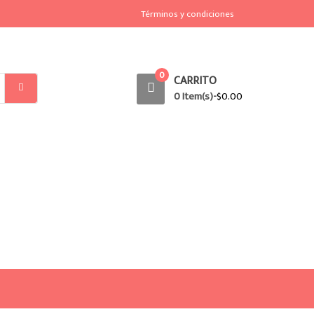
Términos y condiciones
0
CARRITO
0 Item(s)-
$
0.00