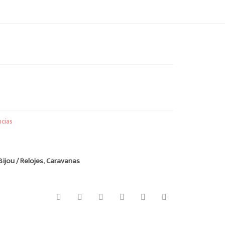
ncias
Bijou / Relojes
,
Caravanas