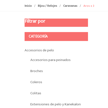
Inicio
/
Bijou / Relojes
/
Caravanas
/
Aros x 3
Filtrar por
CATEGORÍA
Accesorios de pelo
Accesorios para peinados
Broches
Coleros
Colitas
Extensiones de pelo y Kanekalon