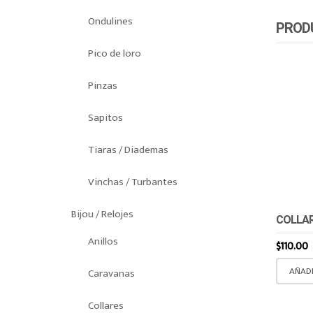
Ondulines
PROD
Pico de loro
Pinzas
Sapitos
Tiaras / Diademas
Vinchas / Turbantes
Bijou / Relojes
COLLA
Anillos
$
110.00
AÑADI
Caravanas
Collares