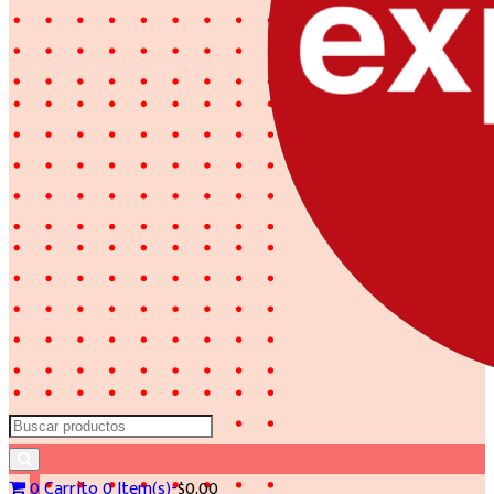
Search
for:
0
Carrito
0 Item(s)-
$
0.00