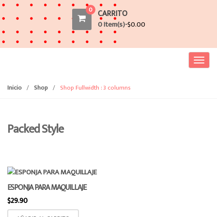
0
CARRITO
0 Item(s)-
$
0.00
T
o
g
Inicio
/
Shop
/
Shop Fullwidth : 3 columns
g
l
e
Packed Style
n
a
v
i
g
ESPONJA PARA MAQUILLAJE
a
$
29.90
t
i