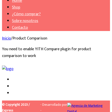
Home
Shop
¿Cómo comprar?
Sobre nosotros
Contacto
Inicio
/
Product Comparison
You need to enable YITH Compare plugin for product
comparison to work
© Copyright 2023 /
- Desarrollado por
Express
-