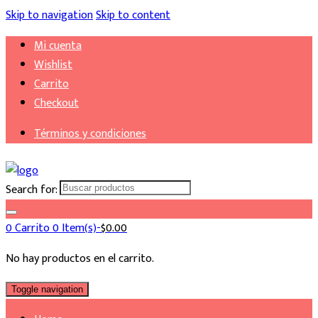
Skip to navigation
Skip to content
Mi cuenta
Wishlist
Carrito
Checkout
Términos y condiciones
Search for:
0
Carrito
0 Item(s)-
$
0.00
No hay productos en el carrito.
Toggle navigation