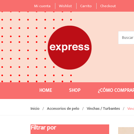
S
S
Mi cuenta
Wishlist
Carrito
Checkout
k
k
i
i
p
p
t
t
Search
o
o
for:
n
c
a
o
v
n
i
t
g
e
a
n
t
t
HOME
SHOP
¿CÓMO COMPRA
i
o
Inicio
/
Accesorios de pelo
/
Vinchas / Turbantes
/
Vin
n
Filtrar por