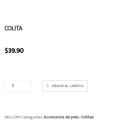
e
n
a
v
COLITA
i
g
a
$
39.90
t
i
o
n
COLITA
AÑADIR AL CARRITO
CANTIDAD
SKU:
2391
Categorías:
Accesorios de pelo
,
Colitas