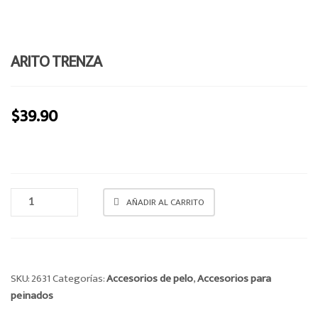
e
n
a
ARITO TRENZA
v
i
g
$
39.90
a
t
i
o
n
ARITO
AÑADIR AL CARRITO
TRENZA
CANTIDAD
SKU:
2631
Categorías:
Accesorios de pelo
,
Accesorios para
peinados